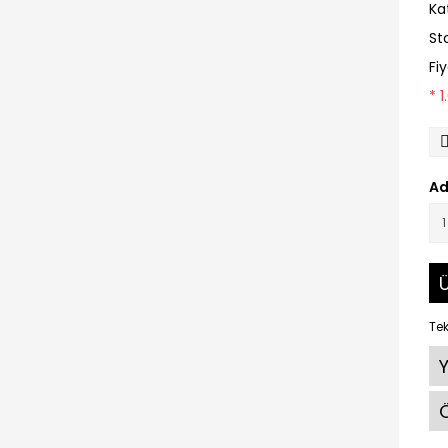
Ka
St
Fi
* 
Ad
Ü
Tek
Ö