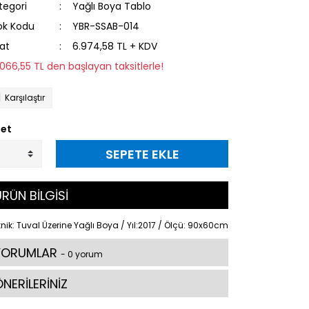
tegori
Yağlı Boya Tablo
ok Kodu
YBR-SSAB-014
yat
6.974,58 TL + KDV
1.066,55 TL den başlayan taksitlerle!
Karşılaştır
et
SEPETE EKLE
RÜN BİLGİSİ
nik: Tuval Üzerine Yağlı Boya / Yıl:2017 / Ölçü: 90x60cm
YORUMLAR
- 0 yorum
NERİLERİNİZ