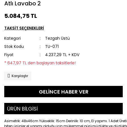
Atlı Lavabo 2
5.084,75 TL
TAKSİT SEÇENEKLERİ
Kategori
Tezgah Üstü
Stok Kodu
TU-071
Fiyat
4.237,29 TL + KDV
* 647,97 TL den başlayan taksitlerle!
Karşılaştır
GELİNCE HABER VER
ÜRÜN BİLGİSİ
Asimetrik: 48x46cm Yükseklik: 15cm Derinlik: 10 cm, El yapımı. 1 Adet Üre
biten ürünler el yapımı olduğu için mükemmel pürüzsüzlükte ve düzlükte değ