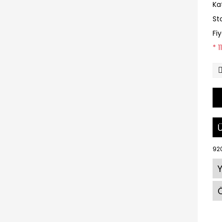
Ka
St
Fi
* 
Ü
920
Ö