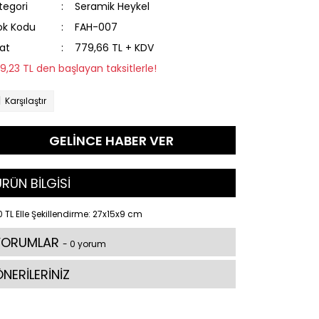
tegori
Seramik Heykel
ok Kodu
FAH-007
yat
779,66 TL + KDV
119,23 TL den başlayan taksitlerle!
Karşılaştır
GELİNCE HABER VER
RÜN BİLGİSİ
 TL Elle Şekillendirme: 27x15x9 cm
YORUMLAR
- 0 yorum
NERİLERİNİZ