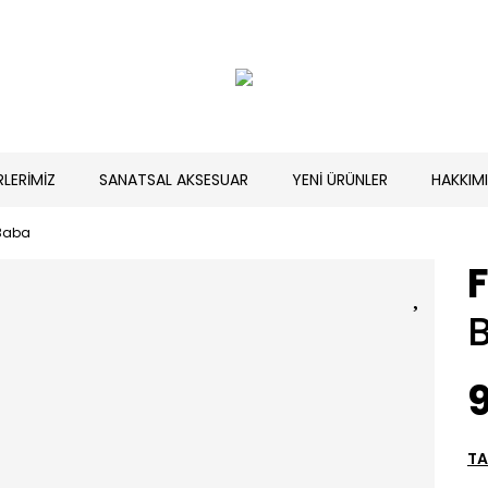
RLERİMİZ
SANATSAL AKSESUAR
YENİ ÜRÜNLER
HAKKIM
Baba
9
TA