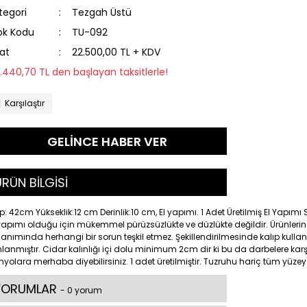
tegori
Tezgah Üstü
ok Kodu
TU-092
yat
22.500,00 TL + KDV
3.440,70 TL den başlayan taksitlerle!
Karşılaştır
GELİNCE HABER VER
RÜN BİLGİSİ
: 42cm Yükseklik:12 cm Derinlik:10 cm, El yapımı. 1 Adet Üretilmiş El Yapım
yapımı olduğu için mükemmel pürüzsüzlükte ve düzlükte değildir. Ürünlerin üz
lanımında herhangi bir sorun teşkil etmez. Şekillendirilmesinde kalıp kullanılm
ınlanmıştır. Cidar kalınlığı içi dolu minimum 2cm dir ki bu da darbelere k
yolara merhaba diyebilirsiniz. 1 adet üretilmiştir. Tuzruhu hariç tüm yüzey 
YORUMLAR
- 0 yorum