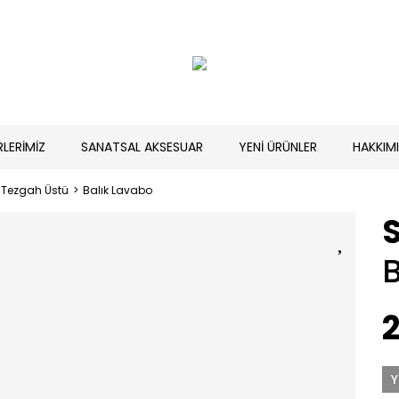
RLERİMİZ
SANATSAL AKSESUAR
YENİ ÜRÜNLER
HAKKIM
Tezgah Üstü
Balık Lavabo
2
Y