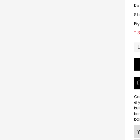
Ka
St
Fi
* 
Ü
Çap
el 
kul
fır
ban