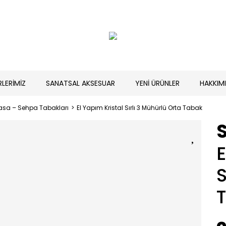
RLERİMİZ
SANATSAL AKSESUAR
YENİ ÜRÜNLER
HAKKIM
asa – Sehpa Tabakları
El Yapım Kristal Sırlı 3 Mühürlü Orta Tabak
E
S