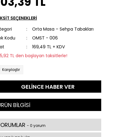
03,39 TL
KSİT SEÇENEKLERİ
tegori
Orta Masa – Sehpa Tabakları
ok Kodu
OMST - 006
yat
169,49 TL + KDV
25,92 TL den başlayan taksitlerle!
Karşılaştır
GELİNCE HABER VER
RÜN BİLGİSİ
YORUMLAR
- 0 yorum