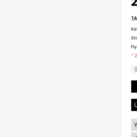
2
TA
Ka
St
Fi
* 
Ü