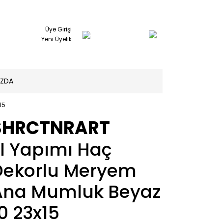
Üye Girişi
Yeni Üyelik
IZDA
15
SHRCTNRART
l Yapımı Haç
Dekorlu Meryem
Ana Mumluk Beyaz
0 23x15