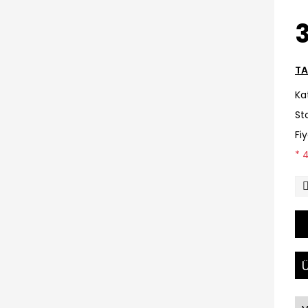
3
TA
Ka
St
Fi
* 
Ü