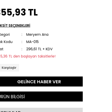
55,93 TL
KSİT SEÇENEKLERİ
tegori
Meryem Ana
ok Kodu
MA-015
yat
296,61 TL + KDV
45,36 TL den başlayan taksitlerle!
Karşılaştır
GELİNCE HABER VER
RÜN BİLGİSİ