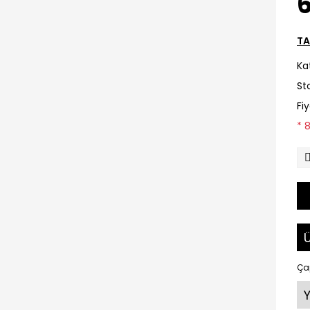
6
TA
Ka
St
Fi
* 
Ü
Çap