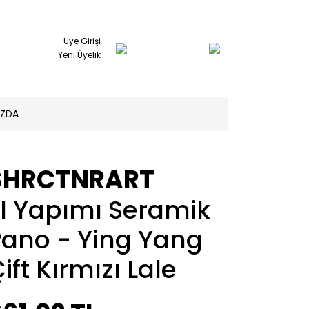
Üye Girişi
Yeni Üyelik
IZDA
SHRCTNRART
El Yapımı Seramik
Pano - Ying Yang
ift Kırmızı Lale