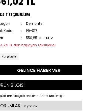
61,02 TL
KSİT SEÇENEKLERİ
tegori
Demonte
ok Kodu
PR-017
yat
550,85 TL + KDV
84,24 TL den başlayan taksitlerle!
Karşılaştır
GELİNCE HABER VER
RÜN BİLGİSİ
:35 cm Elle Şekillendirme. 1 Adet üretilmiştir.
YORUMLAR
- 0 yorum