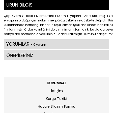
ÜRÜN BİLGİSİ
Çap: 42cm Yükseklik:12 cm Derinlik:10 cm, El yapımı. 1 Adet Üretilmiş El 
el yapımı olduğu için mükemmel pürüzsüzlükte ve düzlükte değildir. Ürünle
kullanımında herhangi bir sorun teşkil etmez. Şekillendirilmesinde kalıp kul
fırınlanmıştır. Cidar kalınlığı içi dolu minimum 2cm dir ki bu da darbe
banyolara merhaba diyebilirsiniz. 1 adet üretilmiştir. Tuzruhu hariç tüm 
YORUMLAR
- 0 yorum
ÖNERİLERİNİZ
KURUMSAL
İletişim
Kargo Takibi
Havale Bildirim Formu