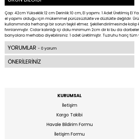
Çap: 42cm Yükseklik:12 cm Derinlik:10 cm, El yapımı. 1 Adet Üretilmiş El 
el yapımı olduğu için mükemmel pürüzsüzlükte ve düzlükte değildir. Ürünle
kullanımında herhangi bir sorun teşkil etmez. Şekillendirilmesinde kalıp kul
fırınlanmıştır. Cidar kalınlığı içi dolu minimum 2cm dir ki bu da darbe
banyolara merhaba diyebilirsiniz. 1 adet üretilmiştir. Tuzruhu hariç tüm 
YORUMLAR
- 0 yorum
ÖNERİLERİNİZ
KURUMSAL
İletişim
Kargo Takibi
Havale Bildirim Formu
İletişim Formu