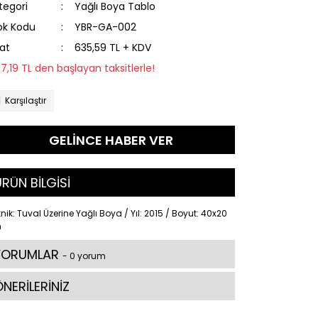
tegori
Yağlı Boya Tablo
ok Kodu
YBR-GA-002
yat
635,59 TL + KDV
97,19 TL den başlayan taksitlerle!
Karşılaştır
GELİNCE HABER VER
RÜN BİLGİSİ
nik: Tuval Üzerine Yağlı Boya / Yıl: 2015 / Boyut: 40x20
m
YORUMLAR
- 0 yorum
NERİLERİNİZ