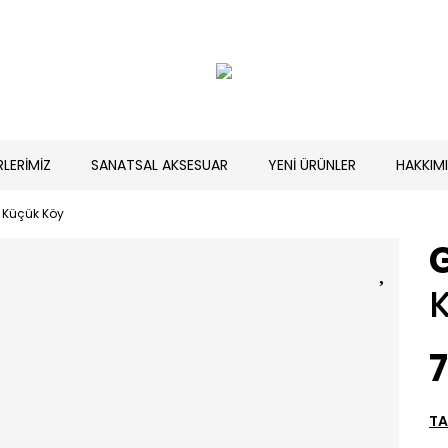
RLERİMİZ
SANATSAL AKSESUAR
YENİ ÜRÜNLER
HAKKIM
Küçük Köy
7
TA