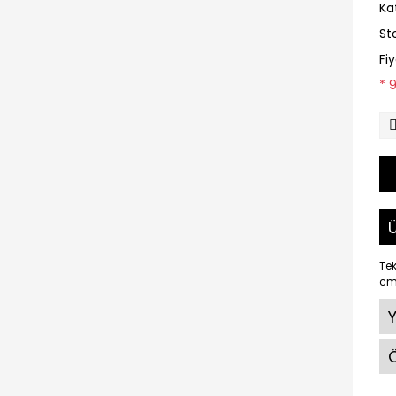
Ka
St
Fi
* 
Ü
Tek
c
Ö