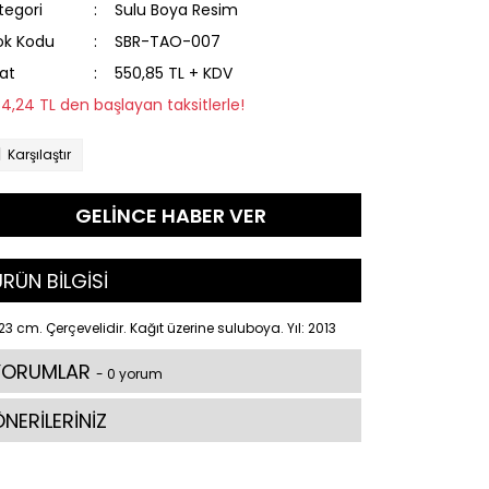
tegori
Sulu Boya Resim
ok Kodu
SBR-TAO-007
yat
550,85 TL + KDV
84,24 TL den başlayan taksitlerle!
Karşılaştır
GELİNCE HABER VER
RÜN BİLGİSİ
23 cm. Çerçevelidir. Kağıt üzerine suluboya. Yıl: 2013
YORUMLAR
- 0 yorum
NERİLERİNİZ