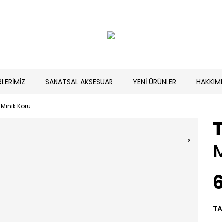
RLERİMİZ
SANATSAL AKSESUAR
YENİ ÜRÜNLER
HAKKIM
Minik Koru
M
6
TA