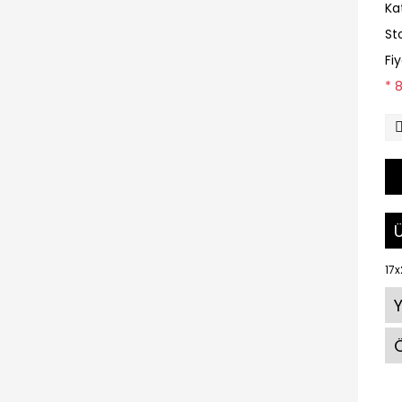
Ka
St
Fi
* 
Ü
17x
Ö