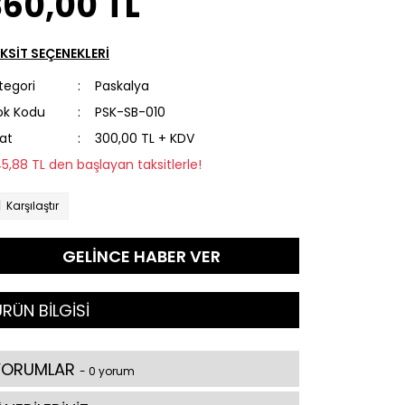
360,00 TL
KSİT SEÇENEKLERİ
tegori
Paskalya
ok Kodu
PSK-SB-010
yat
300,00 TL + KDV
45,88 TL den başlayan taksitlerle!
Karşılaştır
GELİNCE HABER VER
RÜN BİLGİSİ
YORUMLAR
- 0 yorum