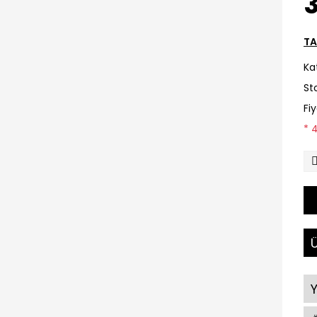
TA
Ka
St
Fi
* 
Ü