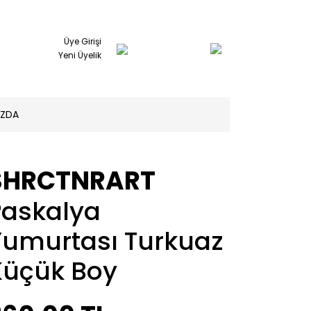
Üye Girişi
Yeni Üyelik
IZDA
SHRCTNRART
Paskalya
Yumurtası Turkuaz
Küçük Boy